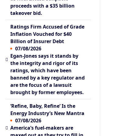
proceeds with a $35 billion
takeover bid.
Ratings Firm Accused of Grade
Inflation Vouched for $40
Billion of Insurer Debt
07/08/2026
Egan-Jones says it stands by
the integrity and rigor of its
ratings, which have been
banned by a key regulator and
are the focus of a lawsuit
brought by former employees.
‘Refine, Baby, Refine’ Is the
Energy Industry’s New Mantra
07/08/2026
America’s fuel-makers are
maxed out as they try to fill in