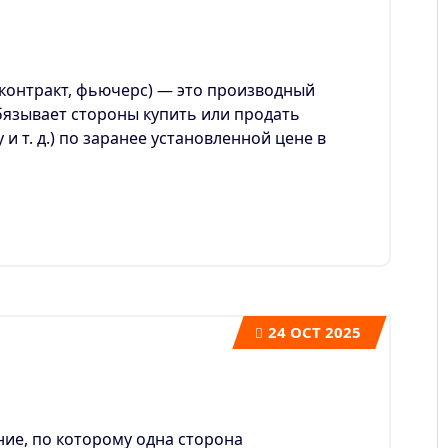
онтракт, фьючерс) — это производный
язывает стороны купить или продать
 и т. д.) по заранее установленной цене в
24
OCT 2025
ие, по которому одна сторона