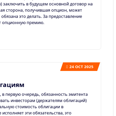
н) заключить в будущем основной договор на
рая сторона, получившая опцион, может
 обязана это делать. За предоставление
ет опционную премию.
24
OCT 2025
игациям
, в первую очередь, обязанность эмитента
ивать инвесторам (держателям облигаций)
альную стоимость облигации в
е исполняет эти обязательства, это