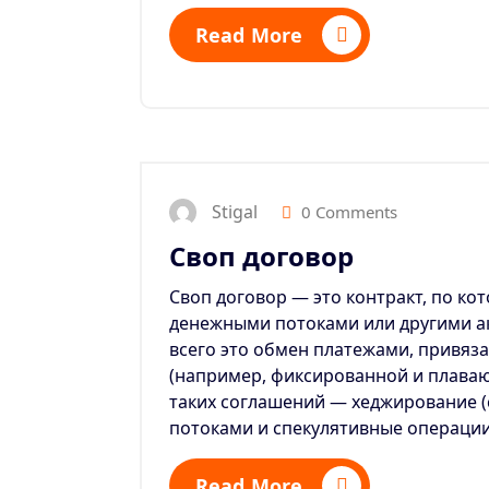
Read More
Stigal
0 Comments
Своп договор
Своп договор — это контракт, по к
денежными потоками или другими а
всего это обмен платежами, привя
(например, фиксированной и плава
таких соглашений — хеджирование 
потоками и спекулятивные операции
Read More