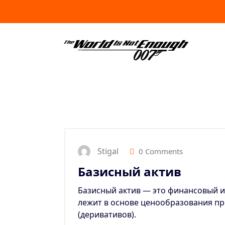
Skip
to
content
Stigal
0 Comments
Базисный актив
Базисный актив — это финансовый и
лежит в основе ценообразования п
(деривативов).