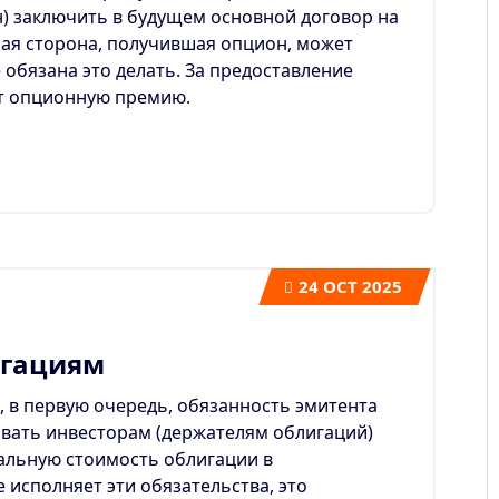
н) заключить в будущем основной договор на
рая сторона, получившая опцион, может
 обязана это делать. За предоставление
ет опционную премию.
24
OCT 2025
игациям
, в первую очередь, обязанность эмитента
ивать инвесторам (держателям облигаций)
альную стоимость облигации в
е исполняет эти обязательства, это