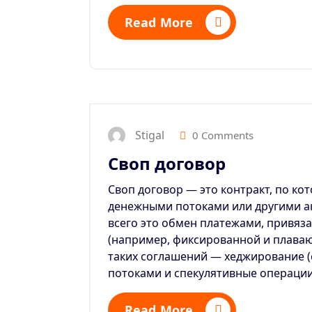
Read More
Stigal
0 Comments
Своп договор
Своп договор — это контракт, по к
денежными потоками или другими а
всего это обмен платежами, привя
(например, фиксированной и плава
таких соглашений — хеджирование 
потоками и спекулятивные операции
Read More