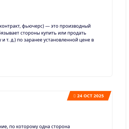
онтракт, фьючерс) — это производный
язывает стороны купить или продать
 и т. д.) по заранее установленной цене в
24
OCT 2025
ие, по которому одна сторона